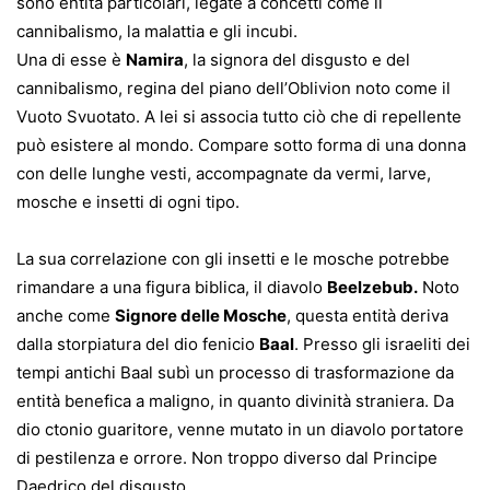
sono entità particolari, legate a concetti come il
cannibalismo, la malattia e gli incubi.
Una di esse è
Namira
, la signora del disgusto e del
cannibalismo, regina del piano dell’Oblivion noto come il
Vuoto Svuotato. A lei si associa tutto ciò che di repellente
può esistere al mondo. Compare sotto forma di una donna
con delle lunghe vesti, accompagnate da vermi, larve,
mosche e insetti di ogni tipo.
La sua correlazione con gli insetti e le mosche potrebbe
rimandare a una figura biblica, il diavolo
Beelzebub.
Noto
anche come
Signore delle Mosche
, questa entità deriva
dalla storpiatura del dio fenicio
Baal
. Presso gli israeliti dei
tempi antichi Baal subì un processo di trasformazione da
entità benefica a maligno, in quanto divinità straniera. Da
dio ctonio guaritore, venne mutato in un diavolo portatore
di pestilenza e orrore. Non troppo diverso dal Principe
Daedrico del disgusto.