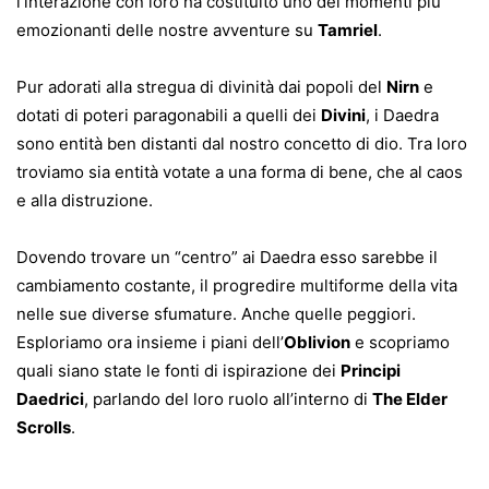
l’interazione con loro ha costituito uno dei momenti più
emozionanti delle nostre avventure su
Tamriel
.
Pur adorati alla stregua di divinità dai popoli del
Nirn
e
dotati di poteri paragonabili a quelli dei
Divini
, i Daedra
sono entità ben distanti dal nostro concetto di dio. Tra loro
troviamo sia entità votate a una forma di bene, che al caos
e alla distruzione.
Dovendo trovare un “centro” ai Daedra esso sarebbe il
cambiamento costante, il progredire multiforme della vita
nelle sue diverse sfumature. Anche quelle peggiori.
Esploriamo ora insieme i piani dell’
Oblivion
e scopriamo
quali siano state le fonti di ispirazione dei
Principi
Daedrici
, parlando del loro ruolo all’interno di
The Elder
Scrolls
.