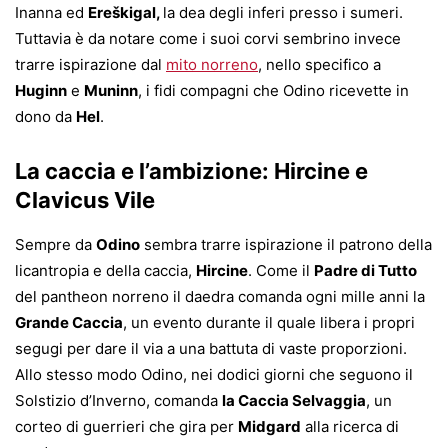
Inanna ed
Ereškigal,
la dea degli inferi presso i sumeri.
Tuttavia è da notare come i suoi corvi sembrino invece
trarre ispirazione dal
mito norreno
, nello specifico a
Huginn
e
Muninn
, i fidi compagni che Odino ricevette in
dono da
Hel
.
La caccia e l’ambizione: Hircine e
Clavicus Vile
Sempre da
Odino
sembra trarre ispirazione il patrono della
licantropia e della caccia,
Hircine
. Come il
Padre di Tutto
del pantheon norreno il daedra comanda ogni mille anni la
Grande Caccia
, un evento durante il quale libera i propri
segugi per dare il via a una battuta di vaste proporzioni.
Allo stesso modo Odino, nei dodici giorni che seguono il
Solstizio d’Inverno, comanda
la Caccia Selvaggia
, un
corteo di guerrieri che gira per
Midgard
alla ricerca di