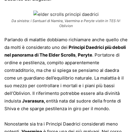
Da sinistra: i Santuari di Namira, Vaermina e Peryte vistin in TES IV:
Oblivion
Parlando di malattie dobbiamo richiamare anche quello che
da molti è considerato uno dei
Principi Daedrici più deboli
nel panorama di The Elder Scrolls
,
Peryte
. Portatore di
ordine e pestilenza, compito apparentemente
contradditorio, ma che si spiega se pensiamo al daedra
come un guardiano dell’equilibrio naturale. La malattia è il
suo mezzo per controllare i mortali e i piani più bassi
dell’Oblivion.
Il riferimento potrebbe essere alla divinità
induista
Jvarasura,
entità nata dal sudore della fronte di
Shiva e che sparge pestilenza in giro per il mondo.
Nonostante sia tra i Principi Daedrici considerati meno
potenti,
Vaermina
è forse una dei più malvagi. Nel corso