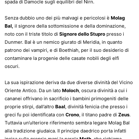
spada di Damocle sugli equilibri del Nirn.
Senza dubbio uno dei più malvagi e pericolosi è
Molag
Bal,
il signore della sottomissione e della dominazione,
noto con il triste titolo di
Signore dello Stupro
presso i
Dunmer. Bal è un nemico giurato di Meridia, in quanto
patrono dei vampiri, e di Boethiah, per il suo desiderio di
contaminare la progenie delle casate nobili degli elfi
oscuri.
La sua ispirazione deriva da due diverse divinità del Vicino
Oriente Antico. Da un lato
Moloch
, oscura divinità a cui i
cananei offrivano in sacrificio i bambini primogeniti delle
proprie stirpi, dall’altro
Baal
, divinità fenicia che presso i
greci fu poi identificata con
Crono
, il titano padre di
Zeus
.
Tuttavia un’ulteriore riferimento sembra legare Molag Bal
alla tradizione giudaica. Il principe daedrico porta infatti
incisa sulle proprie mani la parola
Meth
, che richiama