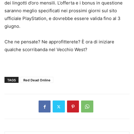
dei lingotti d’oro mensili. L’offerta e i bonus in questione
saranno meglio specificati nei prossimi giorni sul sito
ufficiale PlayStation, e dovrebbe essere valida fino al 3
giugno.
Che ne pensate? Ne approfitterete? È ora di iniziare
qualche scorribanda nel Vecchio West?
TAGS
Red Dead Online