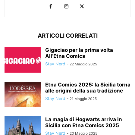
ARTICOLI CORRELATI
Gigaciao per la prima volta
All’Etna Comics
Stay Nerd
-
22 Maggio 2025
Etna Comics 2025: la Sicilia torna
alle origini della sua tradizione
Stay Nerd
-
21 Maggio 2025
La magia di Hogwarts arriva in
Sicilia con Etna Comics 2025
Stay Nerd
-
20 Maggio 2025