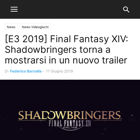
News
News Videogiochi
[E3 2019] Final Fantasy XIV:
Shadowbringers torna a
mostrarsi in un nuovo trailer
Di
Federico Barcella
-
11 Giugno 2019