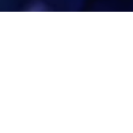
lo per Nintendo
un nuovo capitolo di
Shin Megami Tensei
è
 fare a meno di apprezzare il cameo di
Jack