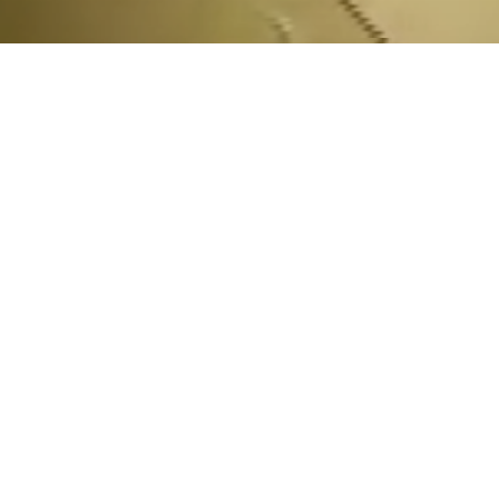
News
News Videogiochi
Articoli
Videogiochi
Shin Megami Tensei:
Switch
Di
Team News Lontre
-
13 Gennaio 2017
Un grande ritorno è stato annunciato sul p
stato ufficialmente annunciato.
Nel trailer d’annuncio, che potete vedere 
Frost
.