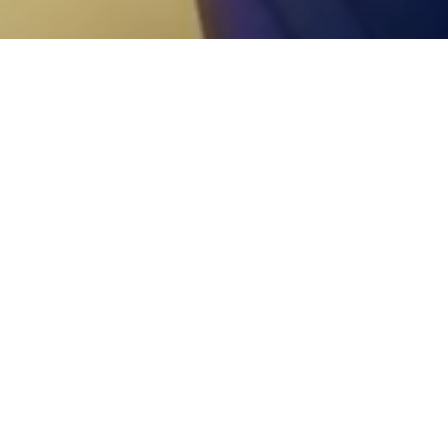
 annunciato il nuovo capito
alco della conferenza di presentazione di
Nintendo Switch
: 
di seguito, oltre ad un tripudio di demoni, i fan non potranno