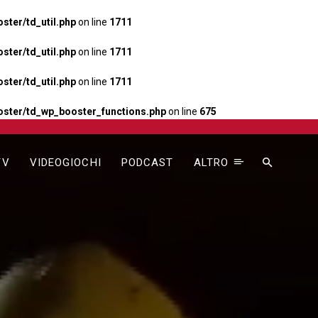
ter/td_util.php
on line
1711
ter/td_util.php
on line
1711
ter/td_util.php
on line
1711
ster/td_wp_booster_functions.php
on line
675
TV
VIDEOGIOCHI
PODCAST
ALTRO