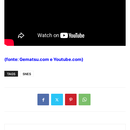
(fonte:
Gematsu
.com e
Youtube.
com)
TAGS
SNES