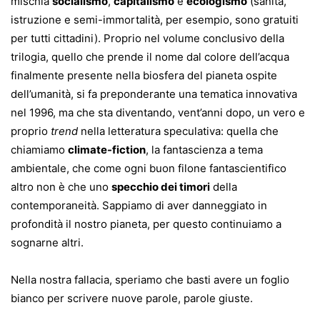
mischia
socialismo
,
capitalismo
e
ecologismo
(sanità,
istruzione e semi-immortalità, per esempio, sono gratuiti
per tutti cittadini). Proprio nel volume conclusivo della
trilogia, quello che prende il nome dal colore dell’acqua
finalmente presente nella biosfera del pianeta ospite
dell’umanità, si fa preponderante una tematica innovativa
nel 1996, ma che sta diventando, vent’anni dopo, un vero e
proprio
trend
nella letteratura speculativa: quella che
chiamiamo
climate-fiction
, la fantascienza a tema
ambientale, che come ogni buon filone fantascientifico
altro non è che uno
specchio dei timori
della
contemporaneità. Sappiamo di aver danneggiato in
profondità il nostro pianeta, per questo continuiamo a
sognarne altri.
Nella nostra fallacia, speriamo che basti avere un foglio
bianco per scrivere nuove parole, parole giuste.