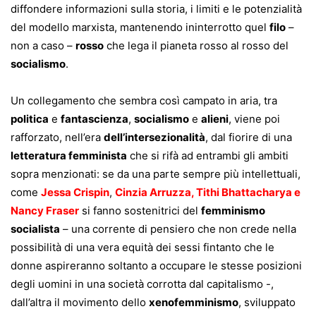
diffondere informazioni sulla storia, i limiti e le potenzialità
del modello marxista, mantenendo ininterrotto quel
filo
–
non a caso –
rosso
che lega il pianeta rosso al rosso del
socialismo
.
Un collegamento che sembra così campato in aria, tra
politica
e
fantascienza
,
socialismo
e
alieni
, viene poi
rafforzato, nell’era
dell’intersezionalità
, dal fiorire di una
letteratura femminista
che si rifà ad entrambi gli ambiti
sopra menzionati: se da una parte sempre più intellettuali,
come
Jessa Crispin
,
Cinzia Arruzza, Tithi Bhattacharya e
Nancy Fraser
si fanno sostenitrici del
femminismo
socialista
– una corrente di pensiero che non crede nella
possibilità di una vera equità dei sessi fintanto che le
donne aspireranno soltanto a occupare le stesse posizioni
degli uomini in una società corrotta dal capitalismo -,
dall’altra il movimento dello
xenofemminismo
, sviluppato