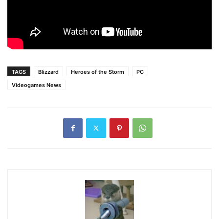
TAGS
Blizzard
Heroes of the Storm
PC
Videogames News