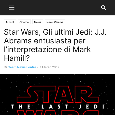
Articoli
Cinema
News
News Cinema
Star Wars, Gli ultimi Jedi: J.J.
Abrams entusiasta per
l’interpretazione di Mark
Hamill?
Di
Team News Lontre
-
1 Marzo 2017