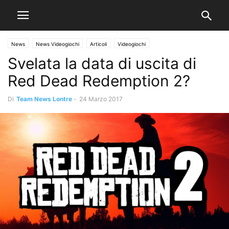
News
News Videogiochi
Articoli
Videogiochi
Svelata la data di uscita di
Red Dead Redemption 2?
Di
Team News Lontre
-
24 Marzo 2017