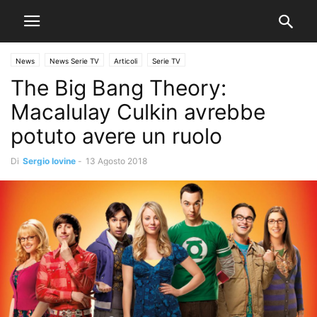
News
News Serie TV
Articoli
Serie TV
The Big Bang Theory:
Macalulay Culkin avrebbe
potuto avere un ruolo
Di
Sergio Iovine
-
13 Agosto 2018