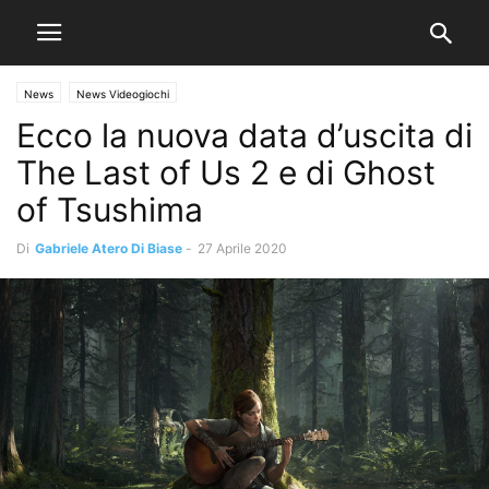
News
News Videogiochi
Ecco la nuova data d’uscita di
The Last of Us 2 e di Ghost
of Tsushima
Di
Gabriele Atero Di Biase
-
27 Aprile 2020