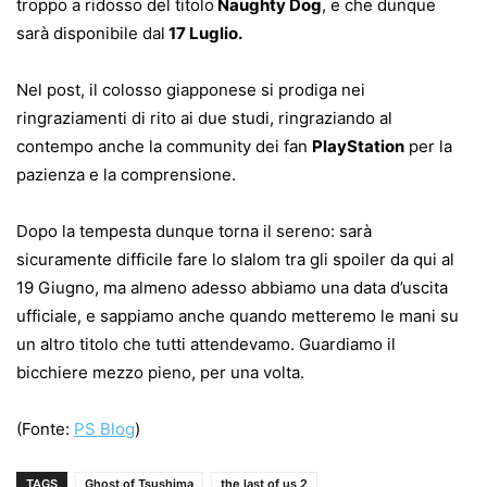
troppo a ridosso del titolo
Naughty Dog
, e che dunque
sarà disponibile dal
17 Luglio.
Nel post, il colosso giapponese si prodiga nei
ringraziamenti di rito ai due studi, ringraziando al
contempo anche la community dei fan
PlayStation
per la
pazienza e la comprensione.
Dopo la tempesta dunque torna il sereno: sarà
sicuramente difficile fare lo slalom tra gli spoiler da qui al
19 Giugno, ma almeno adesso abbiamo una data d’uscita
ufficiale, e sappiamo anche quando metteremo le mani su
un altro titolo che tutti attendevamo. Guardiamo il
bicchiere mezzo pieno, per una volta.
(Fonte:
PS Blog
)
TAGS
Ghost of Tsushima
the last of us 2