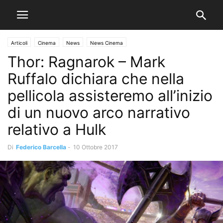
Articoli
Cinema
News
News Cinema
Thor: Ragnarok – Mark
Ruffalo dichiara che nella
pellicola assisteremo all’inizio
di un nuovo arco narrativo
relativo a Hulk
Di
Federico Barcella
-
10 Ottobre 2017