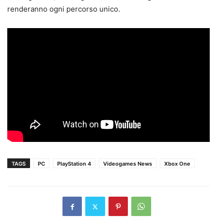
renderanno ogni percorso unico.
TAGS
PC
PlayStation 4
Videogames News
Xbox One