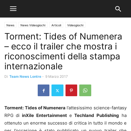
News
News Videogiochi
Articoli
Videogiochi
Torment: Tides of Numenera
– ecco il trailer che mostra i
riconoscimenti della stampa
internazionale
Di
Team News Lontre
-
9 Marzo 2017
Torment: Tides of Numenera
l’attesissimo science-fantasy
RPG
di
inXile Entertainment
e
Techland Publishing
ha
ottenuto un enorme successo di critica in tutto il mondo e
per l’occasione è stato pubblicato un nuovo trailer che