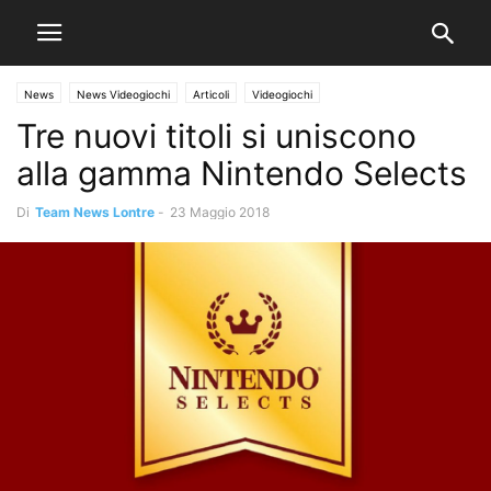
News
News Videogiochi
Articoli
Videogiochi
Tre nuovi titoli si uniscono
alla gamma Nintendo Selects
Di
Team News Lontre
-
23 Maggio 2018