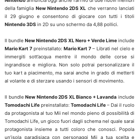
Nintendo
annuncia oggi anche l’arrivo di due nuovi membri
della famiglia
New Nintendo 2DS XL
che verranno lanciati
il 29 giugno e consentono di giocare con tutti i titoli
Nintendo 3DS
in 2D su uno schermo da 4,88 pollici.
Il bundle
New Nintendo 2DS XL Nero + Verde Lime
include
Mario Kart 7
preinstallato:
Mario Kart 7
– Librati nel cielo e
immergiti sott’acqua mentre il mondo delle corse si
ingrandisce e migliora. Non solo potrai personalizzare il
tuo kart a piacimento, ma sarai anche in grado di metterti
al volante e di sterzare usando i sensori di movimento.
Il bundle
New Nintendo 2DS XL Bianco + Lavanda
include
Tomodachi Life
preinstallato:
Tomodachi Life
– Dai il ruolo
da protagonista al tuo Mii nel mondo pieno di possibilità di
Tomodachi Life, un gioco fuori dagli schema nel quale sarai
protagonista insieme a tutti coloro che conosci. Popola
un’isola paradisiaca con personaggi Mii a tua scelta e