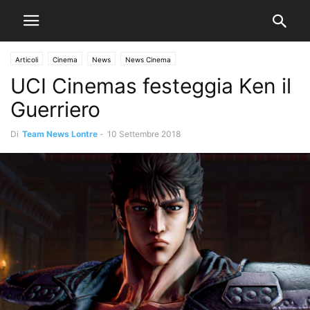
Articoli
Cinema
News
News Cinema
UCI Cinemas festeggia Ken il
Guerriero
Di
Team News Lontre
-
10 Settembre 2018