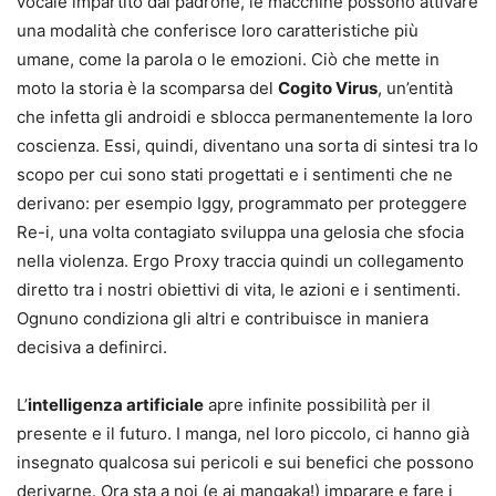
vocale impartito dal padrone, le macchine possono attivare
una modalità che conferisce loro caratteristiche più
umane, come la parola o le emozioni. Ciò che mette in
moto la storia è la scomparsa del
Cogito Virus
, un’entità
che infetta gli androidi e sblocca permanentemente la loro
coscienza. Essi, quindi, diventano una sorta di sintesi tra lo
scopo per cui sono stati progettati e i sentimenti che ne
derivano: per esempio Iggy, programmato per proteggere
Re-i, una volta contagiato sviluppa una gelosia che sfocia
nella violenza. Ergo Proxy traccia quindi un collegamento
diretto tra i nostri obiettivi di vita, le azioni e i sentimenti.
Ognuno condiziona gli altri e contribuisce in maniera
decisiva a definirci.
L’
intelligenza artificiale
apre infinite possibilità per il
presente e il futuro. I manga, nel loro piccolo, ci hanno già
insegnato qualcosa sui pericoli e sui benefici che possono
derivarne. Ora sta a noi (e ai mangaka!) imparare e fare i