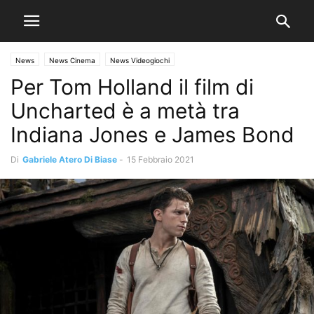
News
News Cinema
News Videogiochi
Per Tom Holland il film di
Uncharted è a metà tra
Indiana Jones e James Bond
Di
Gabriele Atero Di Biase
-
15 Febbraio 2021