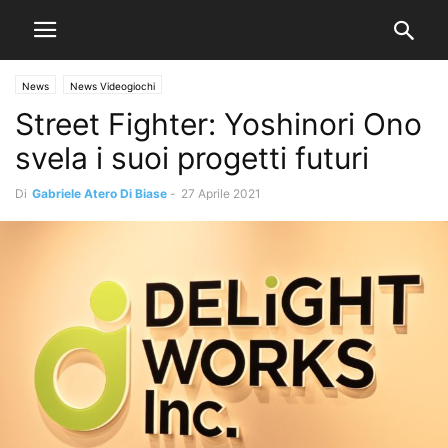
News
News Videogiochi
Street Fighter: Yoshinori Ono
svela i suoi progetti futuri
Di
Gabriele Atero Di Biase
-
27 Aprile 2021