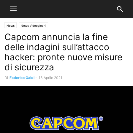
News
News Videogiochi
Capcom annuncia la fine
delle indagini sull’attacco
hacker: pronte nuove misure
di sicurezza
Di
Federico Galdi
-
13 Aprile 2021