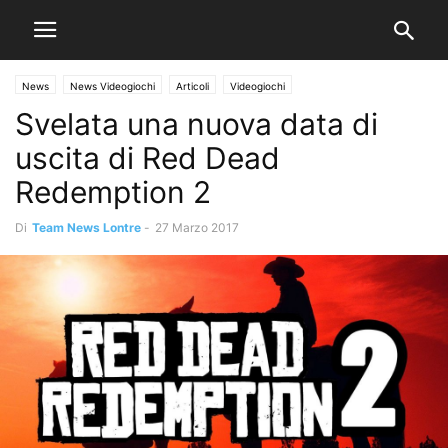
News
News Videogiochi
Articoli
Videogiochi
Svelata una nuova data di
uscita di Red Dead
Redemption 2
Di
Team News Lontre
-
27 Marzo 2017