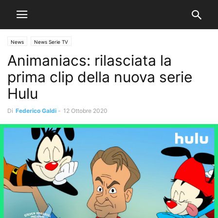
News
News Serie TV
Animaniacs: rilasciata la
prima clip della nuova serie
Hulu
Di
Federico Galdi
-
12 Ottobre 2020