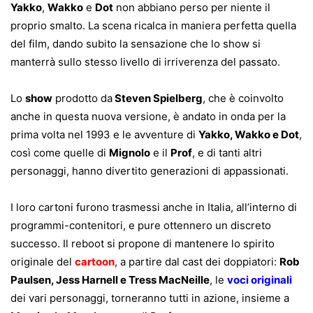
Yakko
,
Wakko
e
Dot
non abbiano perso per niente il
proprio smalto. La scena ricalca in maniera perfetta quella
del film, dando subito la sensazione che lo show si
manterrà sullo stesso livello di irriverenza del passato.
Lo
show
prodotto da
Steven Spielberg
, che è coinvolto
anche in questa nuova versione, è andato in onda per la
prima volta nel 1993 e le avventure di
Yakko, Wakko e Dot
,
così come quelle di
Mignolo
e il
Prof
, e di tanti altri
personaggi, hanno divertito generazioni di appassionati.
I loro cartoni furono trasmessi anche in Italia, all’interno di
programmi-contenitori, e pure ottennero un discreto
successo. Il reboot si propone di mantenere lo spirito
originale del
cartoon
, a partire dal cast dei doppiatori:
Rob
Paulsen, Jess Harnell e Tress MacNeille
, le
voci originali
dei vari personaggi, torneranno tutti in azione, insieme a