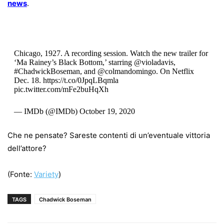
news
.
Chicago, 1927. A recording session. Watch the new trailer for
‘Ma Rainey’s Black Bottom,’ starring
@violadavis
,
#ChadwickBoseman
, and
@colmandomingo
. On Netflix
Dec. 18.
https://t.co/0JpqLBqmla
pic.twitter.com/mFe2buHqXh
— IMDb (@IMDb)
October 19, 2020
Che ne pensate? Sareste contenti di un’eventuale vittoria
dell’attore?
(Fonte:
Variety
)
TAGS
Chadwick Boseman