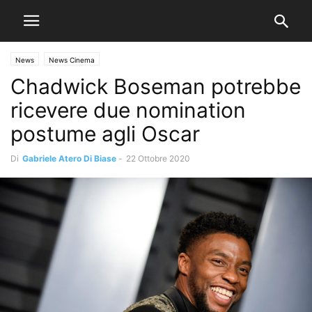
News
News Cinema
Chadwick Boseman potrebbe
ricevere due nomination
postume agli Oscar
Di
Gabriele Atero Di Biase
-
22 Ottobre 2020