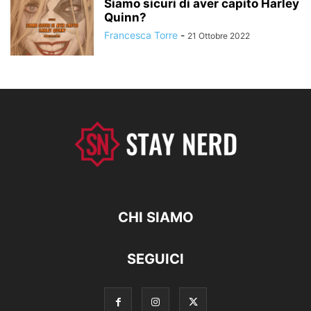
Siamo sicuri di aver capito Harley
Quinn?
Francesca Torre
-
21 Ottobre 2022
CHI SIAMO
SEGUICI