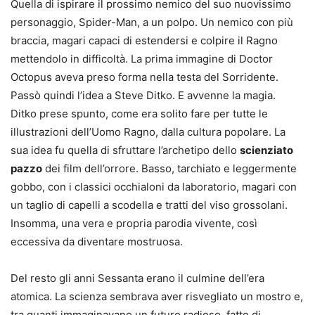
Quella di ispirare il prossimo nemico del suo nuovissimo
personaggio, Spider-Man, a un polpo. Un nemico con più
braccia, magari capaci di estendersi e colpire il Ragno
mettendolo in difficoltà. La prima immagine di Doctor
Octopus aveva preso forma nella testa del Sorridente.
Passò quindi l’idea a Steve Ditko. E avvenne la magia.
Ditko prese spunto, come era solito fare per tutte le
illustrazioni dell’Uomo Ragno, dalla cultura popolare. La
sua idea fu quella di sfruttare l’archetipo dello
scienziato
pazzo
dei film dell’orrore. Basso, tarchiato e leggermente
gobbo, con i classici occhialoni da laboratorio, magari con
un taglio di capelli a scodella e tratti del viso grossolani.
Insomma, una vera e propria parodia vivente, così
eccessiva da diventare mostruosa.
Del resto gli anni Sessanta erano il culmine dell’era
atomica. La scienza sembrava aver risvegliato un mostro e,
tra quanti immaginavano un futuro radioso, fatto di