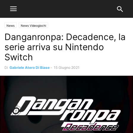
News
News Videogiochi
Danganronpa: Decadence, la
serie arriva su Nintendo
Switch
Di
Gabriele Atero Di Biase
-
15 Giugno 2021