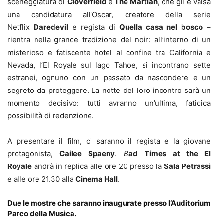
sceneggiatura di
Cloverfield
e
The Martian
, che gli è valsa
una candidatura all’Oscar, creatore della serie
Netflix
Daredevil
e regista di
Quella casa nel bosco
–
rientra nella grande tradizione del noir: all’interno di un
misterioso e fatiscente hotel al confine tra California e
Nevada, l’El Royale sul lago Tahoe, si incontrano sette
estranei, ognuno con un passato da nascondere e un
segreto da proteggere. La notte del loro incontro sarà un
momento decisivo: tutti avranno un’ultima, fatidica
possibilità di redenzione.
A presentare il film, ci saranno il regista e la giovane
protagonista,
Cailee Spaeny
.
B
ad Times at the El
Royale
andrà in replica alle ore 20 presso la
Sala Petrassi
e alle ore 21.30 alla
Cinema Hall
.
Due le mostre che saranno inaugurate presso l’Auditorium
Parco della Musica.