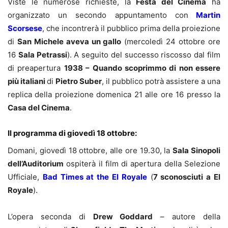
Viste le numerose richieste, la
Festa del Cinema
ha
organizzato un secondo appuntamento con
Martin
Scorsese
, che incontrerà il pubblico prima della proiezione
di
San Michele aveva un gallo
(mercoledì 24 ottobre ore
16
Sala Petrassi
). A seguito del successo riscosso dal film
di preapertura
1938 – Quando scoprimmo di non essere
più italiani
di
Pietro Suber
, il pubblico potrà assistere a una
replica della proiezione domenica 21 alle ore 16 presso la
Casa del Cinema
.
Il programma di giovedì 18 ottobre:
Domani, giovedì 18 ottobre, alle ore 19.30, la
Sala Sinopoli
dell’Auditorium
ospiterà il film di apertura della Selezione
Ufficiale,
Bad Times at the El Royale
(
7 sconosciuti a El
Royale
).
L’opera seconda di
Drew Goddard
– autore della