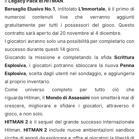
il
Legacy Pack di
HITMAN
.
Bersaglio Elusivo No. 1
, intitolato
L’Immortale
, è il primo di
numerosi contenuti live che verranno aggiunti
gratuitamente per tutti i possessori del gioco. Questo
contratto sarà aperto dal 20 novembre al 4 dicembre.
I giocatori avranno solo una possibilità per completarlo con
successo durante questi 14 giorni.
Giocando la missione e completando la sfida
Scrittura
Esplosiva
, i giocatori potranno sbloccare la nuova
Penna
Esplosiva
, scelta dagli utenti nel sondaggio, e aggiungerla
al proprio inventario.
Come universo completo per tutto ciò che
riguarda Hitman, il
Mondo di Assassini
non smetterà mai di
crescere, migliorare e sfidare i giocatori, attraverso il
gioco, e non solo.
HITMAN 2
è il sequel del grande successo internazionale
Hitman.
HITMAN 2
include nuove ambientazioni sandbox
ricche di angoli da esplorare e offre ai giocatori la libertà di