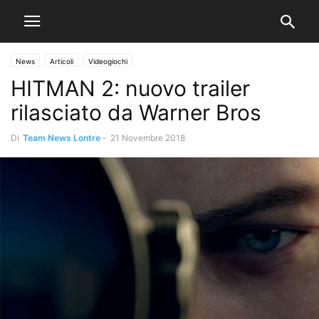
News
Articoli
Videogiochi
HITMAN 2: nuovo trailer
rilasciato da Warner Bros
Di
Team News Lontre
-
21 Novembre 2018