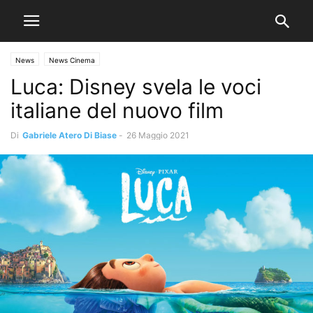
News
News Cinema
Luca: Disney svela le voci
italiane del nuovo film
Di
Gabriele Atero Di Biase
-
26 Maggio 2021