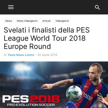
News
News Videogiochi
Articoli
Videogiochi
Svelati i finalisti della PES
League World Tour 2018
Europe Round
Di
Team News Lontre
-
30 Aprile 2018