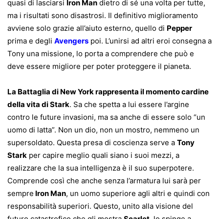
quasi di lasciarsi
Iron Man
dietro di sé una volta per tutte,
ma i risultati sono disastrosi. Il definitivo miglioramento
avviene solo grazie all’aiuto esterno, quello di
Pepper
prima e degli
Avengers
poi. L’unirsi ad altri eroi consegna a
Tony una missione, lo porta a comprendere che può e
deve essere migliore per poter proteggere il pianeta.
La Battaglia di New York rappresenta il momento cardine
della vita di Stark
. Sa che spetta a lui essere l’argine
contro le future invasioni, ma sa anche di essere solo “un
uomo di latta”. Non un dio, non un mostro, nemmeno un
supersoldato. Questa presa di coscienza serve a
Tony
Stark
per capire meglio quali siano i suoi mezzi, a
realizzare che la sua intelligenza è il suo superpotere.
Comprende così che anche senza l’armatura lui sarà per
sempre
Iron Man
, un uomo superiore agli altri e quindi con
responsabilità superiori. Questo, unito alla visione del
futuro catastrofico che gli mostra
Scarlet
, lo spinge a