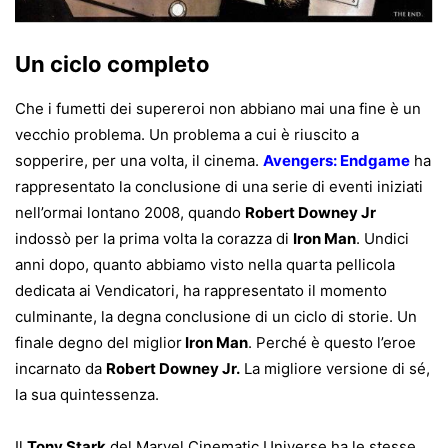
Un ciclo completo
Che i fumetti dei supereroi non abbiano mai una fine è un
vecchio problema. Un problema a cui è riuscito a
sopperire, per una volta, il cinema.
Avengers: Endgame
ha
rappresentato la conclusione di una serie di eventi iniziati
nell’ormai lontano 2008, quando
Robert Downey Jr
indossò per la prima volta la corazza di
Iron Man
. Undici
anni dopo, quanto abbiamo visto nella quarta pellicola
dedicata ai Vendicatori, ha rappresentato il momento
culminante, la degna conclusione di un ciclo di storie. Un
finale degno del miglior
Iron Man
. Perché è questo l’eroe
incarnato da
Robert Downey Jr.
La migliore versione di sé,
la sua quintessenza.
Il
Tony Stark
del Marvel Cinematic Universe ha le stesse