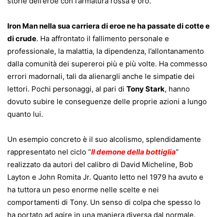
storie dell’eroe con l’armatura rossa e oro.
Iron Man nella sua carriera di eroe ne ha passate di cotte e
di crude
. Ha affrontato il fallimento personale e
professionale, la malattia, la dipendenza, l’allontanamento
dalla comunità dei supereroi più e più volte. Ha commesso
errori madornali, tali da alienargli anche le simpatie dei
lettori. Pochi personaggi, al pari di
Tony Stark
, hanno
dovuto subire le conseguenze delle proprie azioni a lungo
quanto lui.
Un esempio concreto è il suo alcolismo, splendidamente
rappresentato nel ciclo “
Il demone della bottiglia
”
realizzato da autori del calibro di
David Micheline
,
Bob
Layton e
John Romita Jr
. Quanto letto nel 1979 ha avuto e
ha tuttora un peso enorme nelle scelte e nei
comportamenti di Tony. Un senso di colpa che spesso lo
ha portato ad agire in una maniera diversa dal normale.