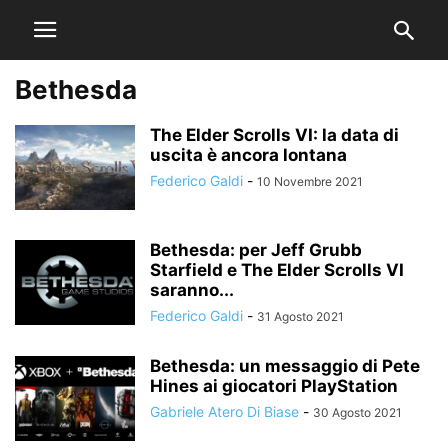
Bethesda
The Elder Scrolls VI: la data di
uscita è ancora lontana
Federico Galdi
-
10 Novembre 2021
Bethesda: per Jeff Grubb
Starfield e The Elder Scrolls VI
saranno...
Federico Galdi
-
31 Agosto 2021
Bethesda: un messaggio di Pete
Hines ai giocatori PlayStation
Gabriele Atero Di Biase
-
30 Agosto 2021