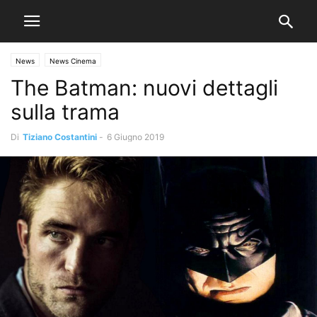
News
News Cinema
The Batman: nuovi dettagli
sulla trama
Di
Tiziano Costantini
-
6 Giugno 2019