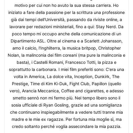
motivo per cui non ho avuto la sua stessa carriera. Ho
iniziato a fare della passione per la scrittura una professione
già dai tempi dell'Università, passando da riviste online, a
lavorare per redazioni ministeriali, fino a qui: Stay Nerd. Da
poco tempo mi occupo anche della comunicazione di un
Dipartimento ASL. Oltre al cinema e a Scarlett Johansson,
amo il calcio, l'Inghilterra, la musica britpop, Christopher
Nolan, la malinconia dei film coreani (ma pure la malinconia e
basta), i Castelli Romani, Francesco Totti, la pizza e
soprattutto la carbonara. I miei film preferiti sono: C'era una
volta in America, La dolce vita, Inception, Dunkirk, The
Prestige, Time di Kim Ki-Duk, Fight Club, Papillon (quello
vero), Arancia Meccanica, Coffee and cigarettes, e adesso
smetto sennò non mi fermo più. Nel tempo libero sono il
sosia ufficiale di Ryan Gosling, grazie ad una somiglianza
che continuano inspiegabilmente a vedere tutti tranne mia
madre e le mie ex ragazze. Per fortuna mia moglie sì, ma
credo soltanto perché voglia assecondare la mia pazzia.