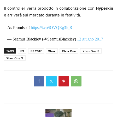
Il controller verrà prodotto in collaborazione con
Hyperkin
e arriverà sul mercato durante le festività.
As Promised!
https://t.co/tOVQEg3IqR
— Seamus Blackley (@SeamusBlackley)
12 giugno 2017
TAGS
E3
E3 2017
Xbox
Xbox One
Xbox One S
Xbox One X