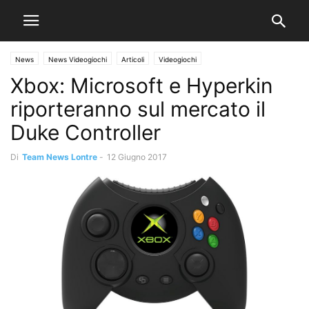
News
News Videogiochi
Articoli
Videogiochi
Xbox: Microsoft e Hyperkin
riporteranno sul mercato il
Duke Controller
Di
Team News Lontre
-
12 Giugno 2017