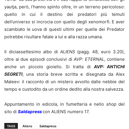
yautja, però, l
’
hanno spinto oltre, in un terreno pericoloso:
quello in cui il destino dei predatori più temuti
dell
’
universo si incrocia con quello degli xenomorfi. E aver
scambiato le uova di questi ultimi per quelle dei Predator
potrebbe risultare fatale a lui e alla razza umana.
Il diciassettesimo albo di
ALIENS
(pagg. 48, euro 3.20),
oltre ai due episodi conclusivi di
AVP: ETERNAL
, contiene
anche un piccolo gioiello. Si tratta di
AVP: ANTICHI
SEGRETI
, una storia breve scritta e disegnata da Alex
Maleev: il racconto di un mistero avvolto dalle nebbie del
tempo e custodito da un ordine dedito alla nostra salvezza.
Appuntamento in edicola, in fumetteria e nello
shop
del
sito di
Saldapress
con ALIENS numero 17.
TAGS
Aliens
Saldapress