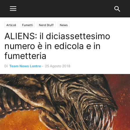
Articoli
Fumetti
Nerd Stuff
News
ALIENS: il diciassettesimo
numero è in edicola e in
fumetteria
Di
Team News Lontre
-
25 Agosto 2018