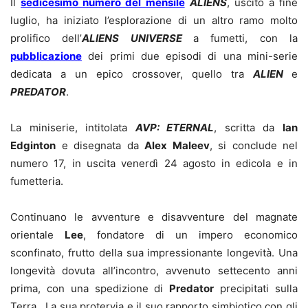
Il
sedicesimo numero del mensile
ALIENS
, uscito a fine
luglio, ha iniziato l
’
esplorazione di un altro ramo molto
prolifico dell
’
ALIENS UNIVERSE
a fumetti, con la
pubblicazione
dei primi due episodi di una mini-serie
dedicata a un epico crossover, quello tra
ALIEN
e
PREDATOR
.
La miniserie, intitolata
AVP: ETERNAL
, scritta da
Ian
Edginton
e disegnata da
Alex Maleev
, si conclude nel
numero 17, in uscita venerdì 24 agosto in edicola e in
fumetteria.
Continuano le avventure e disavventure del magnate
orientale
Lee
, fondatore di un impero economico
sconfinato, frutto della sua impressionante longevità. Una
longevità dovuta all
’
incontro, avvenuto settecento anni
prima, con una spedizione di
Predator
precipitati sulla
Terra. La sua protervia e il suo rapporto simbiotico con gli