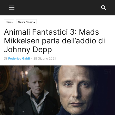
News
News Cinema
Animali Fantastici 3: Mads
Mikkelsen parla dell’addio di
Johnny Depp
Di
Federico Galdi
-
28 Giugno 2021