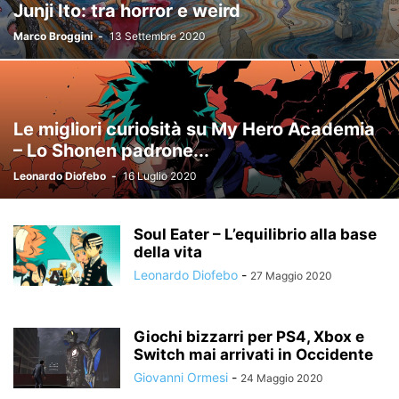
Junji Ito: tra horror e weird
Marco Broggini
-
13 Settembre 2020
Le migliori curiosità su My Hero Academia
– Lo Shonen padrone...
Leonardo Diofebo
-
16 Luglio 2020
Soul Eater – L’equilibrio alla base
della vita
Leonardo Diofebo
-
27 Maggio 2020
Giochi bizzarri per PS4, Xbox e
Switch mai arrivati in Occidente
Giovanni Ormesi
-
24 Maggio 2020