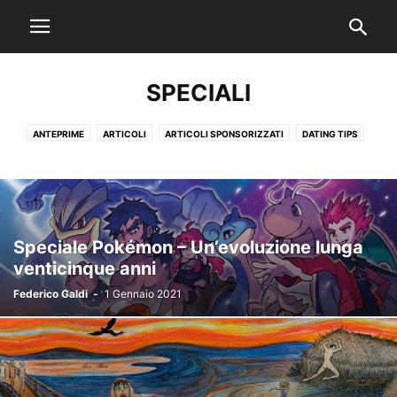
SPECIALI
ANTEPRIME
ARTICOLI
ARTICOLI SPONSORIZZATI
DATING TIPS
EDITORIALI
EVERGREEN
FIX DRIVER ERRORS
GALLERY
HOT NEWS
IN EVIDENZA
INTERVISTE
JUST N
LISTONI
MUSICA
NERD STUFF
NEWS
NSFW
OFFERTE
PODCAST
RECENSIONI
SCIENCE
SPECIALI
TECH
TEST
VIDEO
Speciale Pokémon – Un’evoluzione lunga
venticinque anni
Federico Galdi
-
1 Gennaio 2021