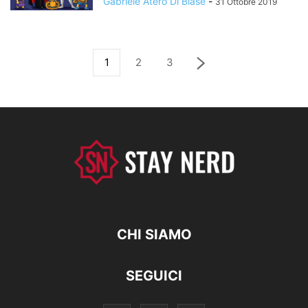
Gabriele Atero Di Biase
-
31 Ottobre 2019
1
2
3
CHI SIAMO
SEGUICI