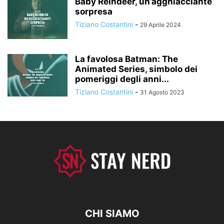
Baby Reindeer, un’agghiacciante
sorpresa
Tiziano Costantini
-
29 Aprile 2024
La favolosa Batman: The
Animated Series, simbolo dei
pomeriggi degli anni...
Tiziano Costantini
-
31 Agosto 2023
CHI SIAMO