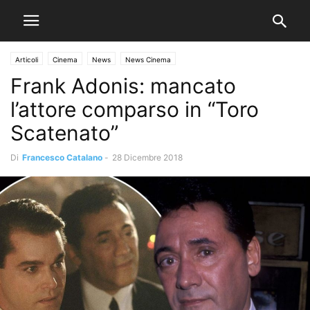
Articoli
Cinema
News
News Cinema
Frank Adonis: mancato
l’attore comparso in “Toro
Scatenato”
Di
Francesco Catalano
-
28 Dicembre 2018