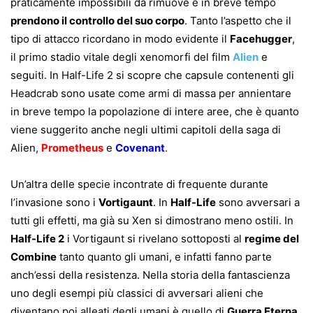
praticamente impossibili da rimuove e in breve tempo
prendono il controllo del suo corpo
. Tanto l’aspetto che il
tipo di attacco ricordano in modo evidente il
Facehugger
,
il primo stadio vitale degli xenomorfi del film
Alien
e
seguiti. In Half-Life 2 si scopre che capsule contenenti gli
Headcrab sono usate come armi di massa per annientare
in breve tempo la popolazione di intere aree, che è quanto
viene suggerito anche negli ultimi capitoli della saga di
Alien,
Prometheus
e
Covenant
.
Un’altra delle specie incontrate di frequente durante
l’invasione sono i
Vortigaunt
. In
Half-Life
sono avversari a
tutti gli effetti, ma già su Xen si dimostrano meno ostili. In
Half-Life 2
i Vortigaunt si rivelano sottoposti al
regime del
Combine
tanto quanto gli umani, e infatti fanno parte
anch’essi della resistenza. Nella storia della fantascienza
uno degli esempi più classici di avversari alieni che
diventano poi alleati degli umani è quello di
Guerra Eterna