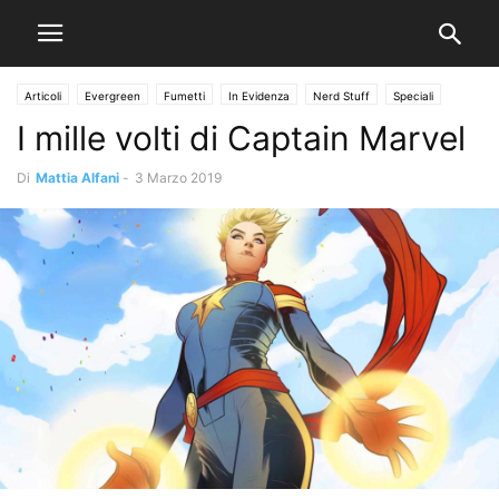
Articoli
Evergreen
Fumetti
In Evidenza
Nerd Stuff
Speciali
I mille volti di Captain Marvel
Di
Mattia Alfani
-
3 Marzo 2019