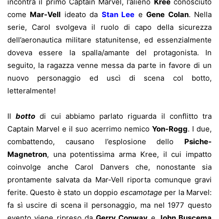
incontra il primo Captain Marvel, l’alieno
Kree
conosciuto
come
Mar-Vell
ideato da
Stan Lee
e
Gene Colan
. Nella
serie, Carol svolgeva il ruolo di capo della sicurezza
dell’aeronautica militare statunitense, ed essenzialmente
doveva essere la spalla/amante del protagonista. In
seguito, la ragazza venne messa da parte in favore di un
nuovo personaggio ed uscì di scena col botto,
letteralmente!
Il
botto
di cui abbiamo parlato riguarda il conflitto tra
Captain Marvel e il suo acerrimo nemico
Yon-Rogg
. I due,
combattendo, causano l’esplosione dello
Psiche-
Magnetron
, una potentissima arma Kree, il cui impatto
coinvolge anche Carol Danvers che, nonostante sia
prontamente salvata da Mar-Vell riporta comunque gravi
ferite. Questo è stato un doppio
escamotage
per la Marvel:
fa sì uscire di scena il personaggio, ma nel 1977 questo
evento viene ripreso da
Gerry Conway
e
John Buscema