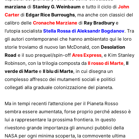
marziana
di
Stanley G. Weinbaum
e tutto il ciclo di
John
Carter
di
Edgar Rice Burroughs
, ma anche con classici del
calibro delle
Cronache Marziane
di
Ray Bradbury
e
l’utopia socialista
Stella Rossa di Aleksandr Bogdanov
. Tra
gli autori contemporanei che hanno ambientato qui le loro
storie troviamo di nuovo Ian McDonald, con
Desolation
Road
e il suo prequel/spin-off
Ares Express
, e Kim Stanley
Robinson, con la trilogia composta da
Il rosso di Marte
,
Il
verde di Marte
e
Il blu di Marte
, in cui disegna un
complesso affresco dei mutamenti sociali e politici
collegati alla graduale colonizzazione del pianeta.
Ma in tempi recenti l’attenzione per il Pianeta Rosso
sembra essere aumentata, forse proprio perché adesso è
lui a rappresentare la prossima frontiera. In questo
rivestono grande importanza gli annunci pubblici della
NASA per ogni minima scoperta, la commovente ultima