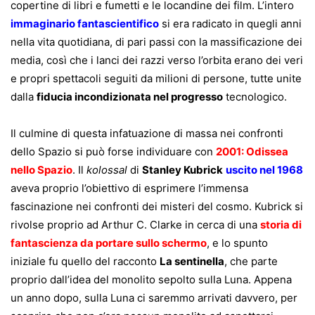
copertine di libri e fumetti e le locandine dei film. L’intero
immaginario fantascientifico
si era radicato in quegli anni
nella vita quotidiana, di pari passi con la massificazione dei
media, così che i lanci dei razzi verso l’orbita erano dei veri
e propri spettacoli seguiti da milioni di persone, tutte unite
dalla
fiducia incondizionata nel progresso
tecnologico.
Il culmine di questa infatuazione di massa nei confronti
dello Spazio si può forse individuare con
2001: Odissea
nello Spazio
. Il
kolossal
di
Stanley Kubrick
uscito nel 1968
aveva proprio l’obiettivo di esprimere l’immensa
fascinazione nei confronti dei misteri del cosmo. Kubrick si
rivolse proprio ad Arthur C. Clarke in cerca di una
storia di
fantascienza da portare sullo schermo
, e lo spunto
iniziale fu quello del racconto
La sentinella
, che parte
proprio dall’idea del monolito sepolto sulla Luna. Appena
un anno dopo, sulla Luna ci saremmo arrivati davvero, per