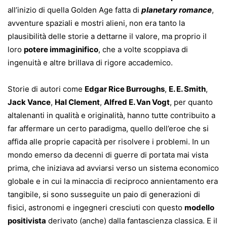
all’inizio di quella Golden Age fatta di
planetary romance
,
avventure spaziali e mostri alieni, non era tanto la
plausibilità delle storie a dettarne il valore, ma proprio il
loro
potere immaginifico
, che a volte scoppiava di
ingenuità e altre brillava di rigore accademico.
Storie di autori come
Edgar Rice Burroughs
,
E. E. Smith
,
Jack Vance
,
Hal Clement
,
Alfred E. Van Vogt
, per quanto
altalenanti in qualità e originalità, hanno tutte contribuito a
far affermare un certo paradigma, quello dell’eroe che si
affida alle proprie capacità per risolvere i problemi. In un
mondo emerso da decenni di guerre di portata mai vista
prima, che iniziava ad avviarsi verso un sistema economico
globale e in cui la minaccia di reciproco annientamento era
tangibile, si sono susseguite un paio di generazioni di
fisici, astronomi e ingegneri cresciuti con questo
modello
positivista
derivato (anche) dalla fantascienza classica. E il