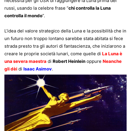
necessità per gli USA di raggiungere la Luna prima dei
russi, usando la celebre frase “
chi controlla la Luna
controlla il mondo
”.
L’idea del valore strategico della Luna e la possibilità che in
un futuro non troppo lontano sarebbe stata abitata si fece
strada presto tra gli autori di fantascienza, che iniziarono a
creare le proprie società lunari, come quelle di
La Luna è
una severa maestra
di
Robert Heinlein
oppure
Neanche
gli dèi
di
Isaac Asimov
.