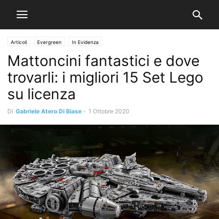
Articoli
Evergreen
In Evidenza
Mattoncini fantastici e dove
trovarli: i migliori 15 Set Lego
su licenza
Di
Gabriele Atero Di Biase
-
1 Ottobre 2020