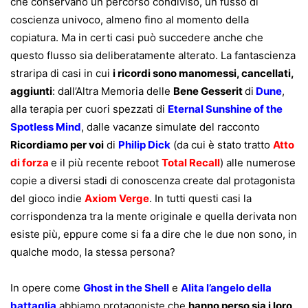
che conservano un percorso condiviso, un fusso di
coscienza univoco, almeno fino al momento della
copiatura. Ma in certi casi può succedere anche che
questo flusso sia deliberatamente alterato. La fantascienza
straripa di casi in cui
i ricordi sono manomessi, cancellati,
aggiunti
: dall’Altra Memoria delle
Bene Gesserit
di
Dune
,
alla terapia per cuori spezzati di
Eternal Sunshine of the
Spotless Mind
, dalle vacanze simulate del racconto
Ricordiamo per voi
di
Philip Dick
(da cui è stato tratto
Atto
di forza
e il più recente reboot
Total Recall
) alle numerose
copie a diversi stadi di conoscenza create dal protagonista
del gioco indie
Axiom Verge
. In tutti questi casi la
corrispondenza tra la mente originale e quella derivata non
esiste più, eppure come si fa a dire che le due non sono, in
qualche modo, la stessa persona?
In opere come
Ghost in the Shell
e
Alita l’angelo della
battaglia
abbiamo protagoniste che
hanno perso sia i loro