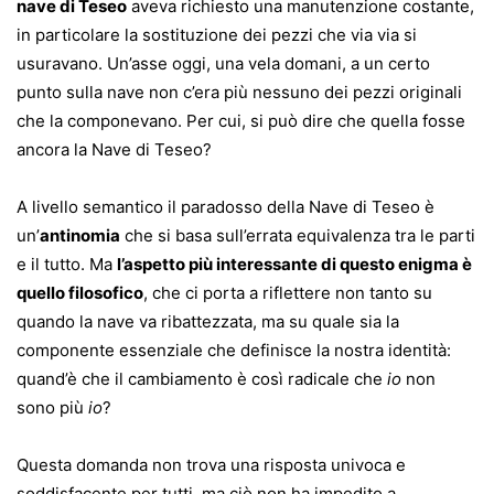
nave di Teseo
aveva richiesto una manutenzione costante,
in particolare la sostituzione dei pezzi che via via si
usuravano. Un’asse oggi, una vela domani, a un certo
punto sulla nave non c’era più nessuno dei pezzi originali
che la componevano. Per cui, si può dire che quella fosse
ancora la Nave di Teseo?
A livello semantico il paradosso della Nave di Teseo è
un’
antinomia
che si basa sull’errata equivalenza tra le parti
e il tutto. Ma
l’aspetto più interessante di questo enigma è
quello filosofico
, che ci porta a riflettere non tanto su
quando la nave va ribattezzata, ma su quale sia la
componente essenziale che definisce la nostra identità:
quand’è che il cambiamento è così radicale che
io
non
sono più
io
?
Questa domanda non trova una risposta univoca e
soddisfacente per tutti, ma ciò non ha impedito a