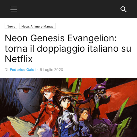
News
News Anime e Manga
Neon Genesis Evangelion:
torna il doppiaggio italiano su
Netflix
Di
Federico Galdi
-
6 Luglio 2020