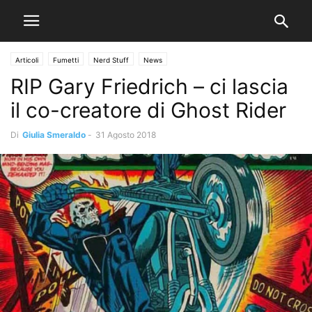
Articoli
Fumetti
Nerd Stuff
News
RIP Gary Friedrich – ci lascia
il co-creatore di Ghost Rider
Di
Giulia Smeraldo
-
31 Agosto 2018