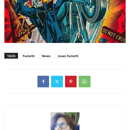
TAGS
Fumetti
News
news fumetti