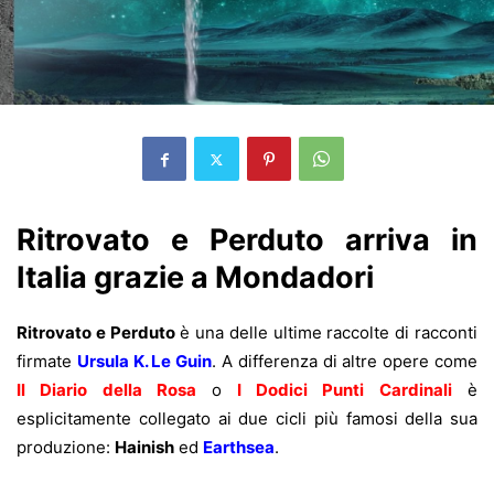
Ritrovato e Perduto arriva in
Italia grazie a Mondadori
Ritrovato e Perduto
è una delle ultime raccolte di racconti
firmate
Ursula K. Le Gui
n
. A differenza di altre opere come
Il Diario della Rosa
o
I Dodici Punti Cardinali
è
esplicitamente collegato ai due cicli più famosi della sua
produzione:
Hainish
ed
Earthsea
.