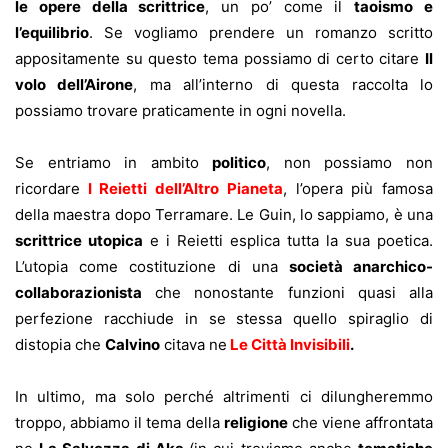
le opere della scrittrice
, un po’ come il
taoismo e
l’equilibrio
. Se vogliamo prendere un romanzo scritto
appositamente su questo tema possiamo di certo citare
Il
volo dell’Airone
, ma all’interno di questa raccolta lo
possiamo trovare praticamente in ogni novella.
Se entriamo in ambito
politico
, non possiamo non
ricordare
I Reietti dell’Altro Pianeta
,
l’opera più famosa
della maestra dopo Terramare. Le Guin, lo sappiamo, è una
scrittrice utopica
e i Reietti esplica tutta la sua poetica.
L’utopia come costituzione di una
società anarchico-
collaborazionista
che nonostante funzioni quasi alla
perfezione racchiude in se stessa quello spiraglio di
distopia che
Calvino
citava ne
Le Città Invisibili
.
In ultimo, ma solo perché altrimenti ci dilungheremmo
troppo, abbiamo il tema della
religione
che viene affrontata