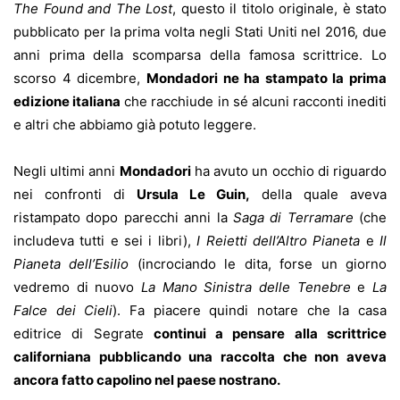
The Found and The Lost
, questo il titolo originale, è stato
pubblicato per la prima volta negli Stati Uniti nel 2016, due
anni prima della scomparsa della famosa scrittrice. Lo
scorso 4 dicembre,
Mondadori ne ha stampato la prima
edizione italiana
che racchiude in sé alcuni racconti inediti
e altri che abbiamo già potuto leggere.
Negli ultimi anni
Mondadori
ha avuto un occhio di riguardo
nei confronti di
Ursula Le Guin,
della quale aveva
ristampato dopo parecchi anni la
Saga di Terramare
(che
includeva tutti e sei i libri),
I Reietti dell’Altro Pianeta
e
Il
Pianeta dell’Esilio
(incrociando le dita, forse un giorno
vedremo di nuovo
La Mano Sinistra delle Tenebre
e
La
Falce dei Cieli
). Fa piacere quindi notare che la casa
editrice di Segrate
continui a pensare alla scrittrice
californiana pubblicando una raccolta che non aveva
ancora fatto capolino nel paese nostrano.