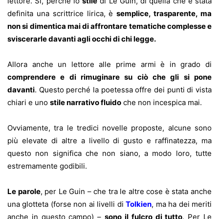
lettore. Sì, perché lo
stile
di Le Guin, di quella che è stata
definita una scrittrice lirica, è
semplice, trasparente, ma
non si dimentica mai di affrontare tematiche complesse e
sviscerarle davanti agli occhi di chi legge.
Allora anche un lettore alle prime armi è in grado di
comprendere e di rimuginare su ciò che gli si pone
davanti
. Questo perché la poetessa offre dei punti di vista
chiari e uno
stile narrativo fluido
che non incespica mai.
Ovviamente, tra le tredici novelle proposte, alcune sono
più elevate di altre a livello di gusto e raffinatezza, ma
questo non significa che non siano, a modo loro, tutte
estremamente godibili.
Le parole
, per Le Guin – che tra le altre cose è stata anche
una glotteta (forse non ai livelli di
Tolkien
, ma ha dei meriti
anche in questo campo) –
sono il fulcro di tutto
. Per Le