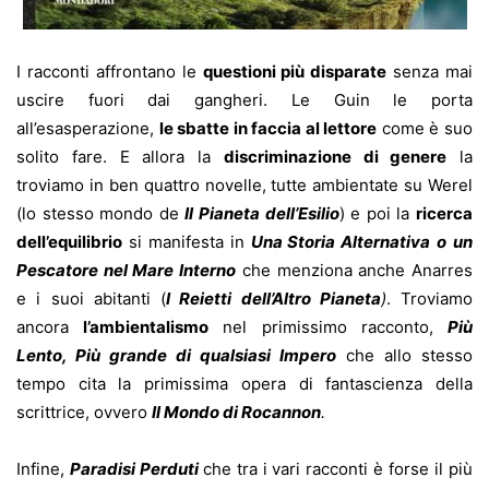
I racconti affrontano le
questioni più disparate
senza mai
uscire fuori dai gangheri. Le Guin le porta
all’esasperazione,
le sbatte in faccia al lettore
come è suo
solito fare. E allora la
discriminazione di genere
la
troviamo in ben quattro novelle, tutte ambientate su Werel
(lo stesso mondo de
Il Pianeta dell’Esilio
) e poi la
ricerca
dell’equilibrio
si manifesta in
Una Storia Alternativa
o
un
Pescatore nel Mare Interno
che menziona anche Anarres
e i suoi abitanti (
I Reietti dell’Altro Pianeta
)
. Troviamo
ancora
l’ambientalismo
nel primissimo racconto,
Più
Lento, Più grande di qualsiasi Impero
che allo stesso
tempo cita la primissima opera di fantascienza della
scrittrice, ovvero
Il Mondo di Rocannon
.
Infine,
Paradisi Perduti
che tra i vari racconti è forse il più