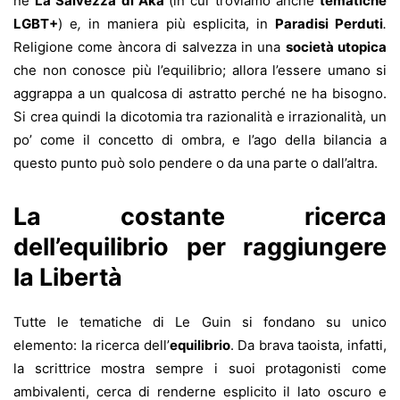
ne
La Salvezza di Aka
(in cui troviamo anche
tematiche
LGBT+
) e
,
in maniera più esplicita, in
Paradisi Perduti
.
Religione come àncora di salvezza in una
società utopica
che non conosce più l’equilibrio; allora l’essere umano si
aggrappa a un qualcosa di astratto perché ne ha bisogno.
Si crea quindi la dicotomia tra razionalità e irrazionalità, un
po’ come il concetto di ombra, e l’ago della bilancia a
questo punto può solo pendere o da una parte o dall’altra.
La costante ricerca
dell’equilibrio per raggiungere
la Libertà
Tutte le tematiche di Le Guin si fondano su unico
elemento: la ricerca dell’
equilibrio
. Da brava taoista, infatti,
la scrittrice mostra sempre i suoi protagonisti come
ambivalenti, cerca di renderne esplicito il lato oscuro e