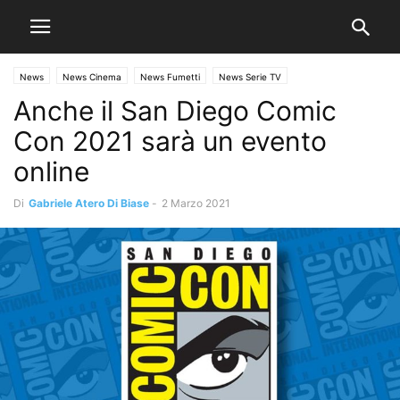
News
News Cinema
News Fumetti
News Serie TV
Anche il San Diego Comic
Con 2021 sarà un evento
online
Di
Gabriele Atero Di Biase
-
2 Marzo 2021