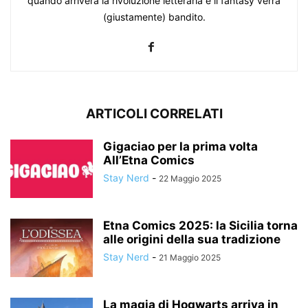
quando arriverà la rivoluzione letteraria e il fantasy verrà
(giustamente) bandito.
ARTICOLI CORRELATI
Gigaciao per la prima volta
All’Etna Comics
Stay Nerd
-
22 Maggio 2025
Etna Comics 2025: la Sicilia torna
alle origini della sua tradizione
Stay Nerd
-
21 Maggio 2025
La magia di Hogwarts arriva in