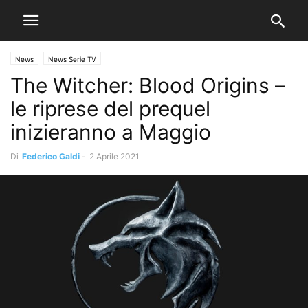
News
News Serie TV
The Witcher: Blood Origins –
le riprese del prequel
inizieranno a Maggio
Di
Federico Galdi
-
2 Aprile 2021