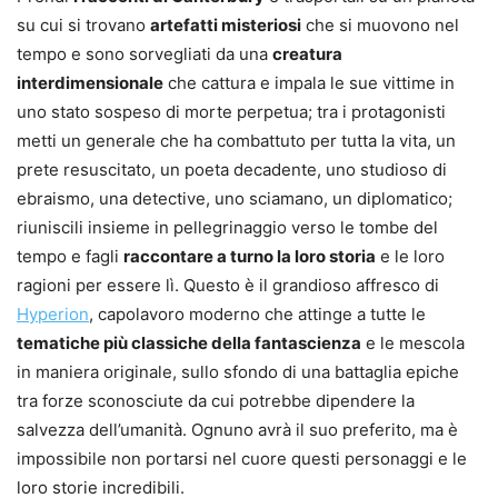
su cui si trovano
artefatti misteriosi
che si muovono nel
tempo e sono sorvegliati da una
creatura
interdimensionale
che cattura e impala le sue vittime in
uno stato sospeso di morte perpetua; tra i protagonisti
metti un generale che ha combattuto per tutta la vita, un
prete resuscitato, un poeta decadente, uno studioso di
ebraismo, una detective, uno sciamano, un diplomatico;
riuniscili insieme in pellegrinaggio verso le tombe del
tempo e fagli
raccontare a turno la loro storia
e le loro
ragioni per essere lì. Questo è il grandioso affresco di
Hyperion
, capolavoro moderno che attinge a tutte le
tematiche più classiche della fantascienza
e le mescola
in maniera originale, sullo sfondo di una battaglia epiche
tra forze sconosciute da cui potrebbe dipendere la
salvezza dell’umanità. Ognuno avrà il suo preferito, ma è
impossibile non portarsi nel cuore questi personaggi e le
loro storie incredibili.