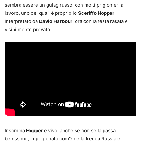
sembra essere un gulag russo, con molti prigionieri al
lavoro, uno dei quali è proprio lo
Sceriffo Hopper
interpretato da
David Harbour
, ora con la testa rasata e
visibilmente provato.
Insomma
Hopper
è vivo, anche se non se la passa
benissimo, imprigionato com’è nella fredda Russia e,