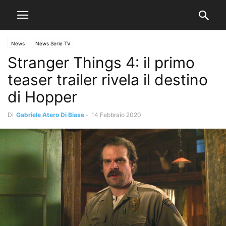
News
News Serie TV
Stranger Things 4: il primo
teaser trailer rivela il destino
di Hopper
Di
Gabriele Atero Di Biase
-
14 Febbraio 2020